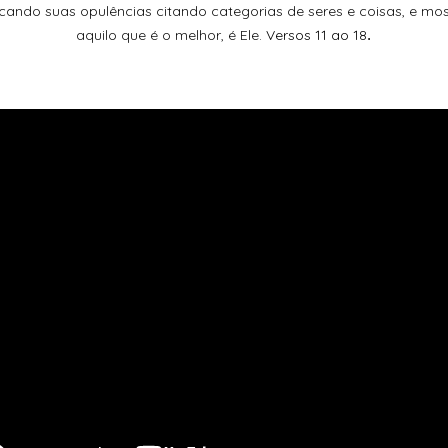
icando suas opulências citando categorias de seres e coisas, e m
aquilo que é o melhor, é Ele.
Versos 11 ao 18
.