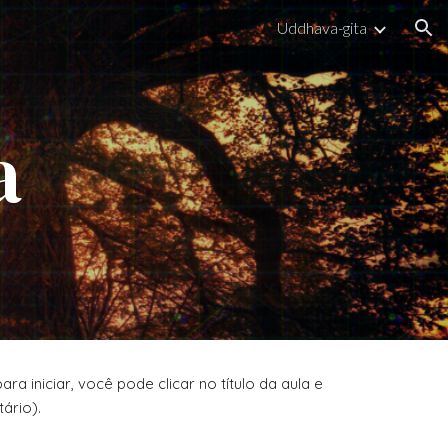
Uddhava-gita
ion
a
 iniciar, você pode clicar no título da aula e
ário).