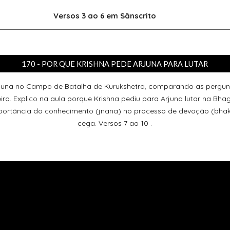
Versos 3 ao 6
em Sânscrito
170 - POR QUE KRISHNA PEDE ARJUNA PARA LUTAR
Arjuna no Campo de Batalha de Kurukshetra, comparando as perg
iro. Explico na aula porque Krishna pediu para Arjuna lutar na Bha
portância do conhecimento (jnana) no processo de devoção (bhakt
cega.
Versos 7 ao 10 .