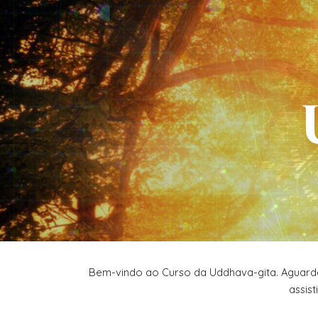
Sk
Bem-vindo ao Curso da Uddhava-gita. Aguarde a
assis