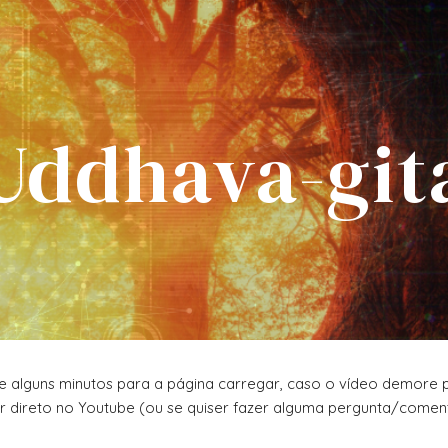
ip to main content
Skip to navigat
Uddhava-git
lguns minutos para a página carregar, caso o vídeo demore para
tir direto no Youtube (ou se quiser fazer alguma pergunta/coment